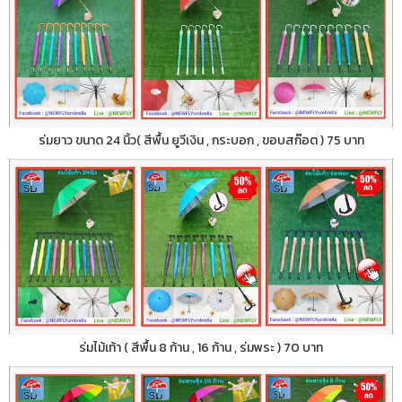
ร่มยาว ขนาด 24 นิ้ว( สีพื้น ยูวีเงิน , กระบอก , ขอบสก๊อต ) 75 บาท
ร่มไม้เท้า ( สีพื้น 8 ก้าน , 16 ก้าน , ร่มพระ ) 70 บาท