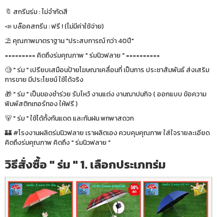
🔖 สกรีนร่ม : ไม่จำกัดสี
📣 บล๊อคสกรีน : ฟรี ! (ไม่มีค่าใช้จ่าย)
⛱ คุณภาพมาตราฐาน "ประสบการณ์ กว่า 40ปี"
========= คิดถึงร่มคุณภาพ " ร่มนิวฟลาย " ==========
🧐 " ร่ม " เปรียบเสมือนป้ายโฆษณาเคลื่อนที่ เป็นการ ประชาสัมพันธ์ ส่งเสริม
การขาย มีประโยชน์ ใช้ได้จริง
🎁 " ร่ม " เป็นของชำร่วย รับไหว้ งานแต่ง งานฌาปนกิจ ( ออกแบบ ข้อความ
พิมพ์สติกเกอร์ทอง ให้ฟรี )
🐻 " ร่ม " ใช้ได้ทั้งกันแดด และกันฝน พกพาสดวก
🏰 #โรงงานผลิตร่มนิวฟลาย เราผลิตเอง ควบคุมคุณภาพ ใส่ใจรายละเอียด
คิดถึงร่มคุณภาพ คิดถึง " ร่มนิวฟลาย "
วิธีสั่งซื้อ " ร่ม " 1. เลือกประเภทร่ม