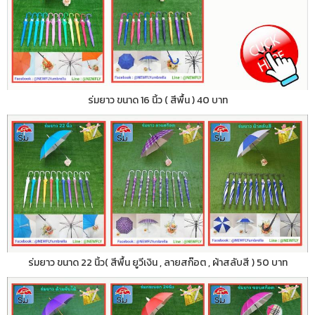
ร่มยาว ขนาด 16 นิ้ว ( สีพื้น ) 40 บาท
ร่มยาว ขนาด 22 นิ้ว( สีพื้น ยูวีเงิน , ลายสก๊อต , ผ้าสลับสี ) 50 บาท