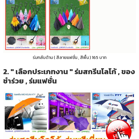
ร่มกลับด้าน ( สีลายแฟชั่น , สีพื้น ) 165 บาท
2. " เลือกประเภทงาน " ร่มสกรีนโลโก้ , ของ
ชำร่วย , ร่มแฟชั่น