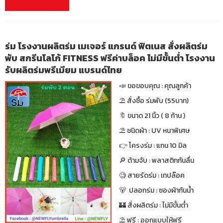
ร่ม โรงงานผลิตร่ม เมเจอร์ แกรนด์ ฟิตเนส สั่งผลิตร่ม
พับ สกรีนโลโก้ FITNESS ฟรีค่าบล็อค ไม่มีขั้นต่ำ โรงงาน
รับผลิตร่มพรีเมียม แบรนด์ไทย
📣 ขอขอบคุณ : คุณลูกค้า
⛱ สั่งซื้อ ร่มพับ (55บาท)
🔖 ขนาด 21 นิ้ว ( 8 ก้าน )
⛱ ชนิดผ้า : UV หนาพิเศษ
👉 โครงร่ม : แกน 10 มิล
🔎 ด้ามจับ : พลาสติกกันลื่น
🧐 สายรัดร่ม : เทปล๊อค
🐻 ปลอกร่ม : ซองผ้ากันน้ำ
🏰 สั่งผลิตร่ม : ไม่มีขั้นต่ำ
⛱ ฟรี : ออกแบบให้ฟรี