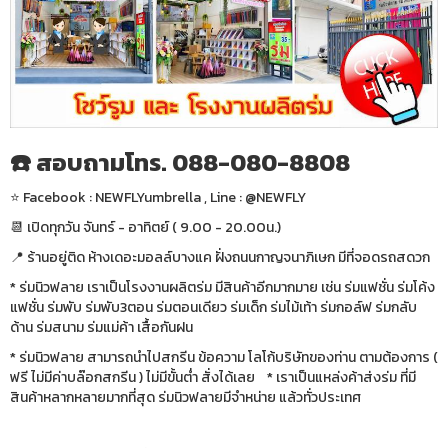
☎️ สอบถามโทร. 088-080-8808
⭐️ Facebook : NEWFLYumbrella , Line : @NEWFLY
📆 เปิดทุกวัน จันทร์ - อาทิตย์ ( 9.00 - 20.00น.)
📍 ร้านอยู่ติด ห้างเดอะมอลล์บางแค ฝั่งถนนกาญจนาภิเษก มีที่จอดรถสดวก
* ร่มนิวฟลาย เราเป็นโรงงานผลิตร่ม มีสินค้าอีกมากมาย เช่น ร่มแฟชั่น ร่มโค้ง
แฟชั่น ร่มพับ ร่มพับ3ตอน ร่มตอนเดียว ร่มเด็ก ร่มไม้เท้า ร่มกอล์ฟ ร่มกลับ
ด้าน ร่มสนาม ร่มแม่ค้า เสื้อกันฝน
* ร่มนิวฟลาย สามารถนำไปสกรีน ข้อความ โลโก้บริษัทของท่าน ตามต้องการ (
ฟรี ไม่มีค่าบล๊อกสกรีน ) ไม่มีขั้นต่ำ สั่งได้เลย * เราเป็นแหล่งค้าส่งร่ม ที่มี
สินค้าหลากหลายมากที่สุด ร่มนิวฟลายมีจำหน่าย แล้วทั่วประเทศ