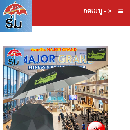
กดเมนู - >