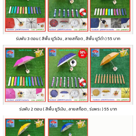
ร่มพับ 3 ตอน ( สีพื้น ยูวีเงิน , ลายสก๊อต , สีพื้น ยูวีดำ ) 55 บาท
ร่มพับ 2 ตอน ( สีพื้น ยูวีเงิน , ลายสก๊อต , ร่มพระ ) 55 บาท