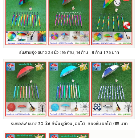
ร่มสายรุ้ง ขนาด 24 นิ้ว ( 16 ก้าน , 14 ก้าน , 8 ก้าน ) 75 บาท
ร่มกอล์ฟ ขนาด 30 นื้ว( สีพื้น ยูวีเงิน , ออโต้ , สองชั้น ออโต้ ) 115 บาท