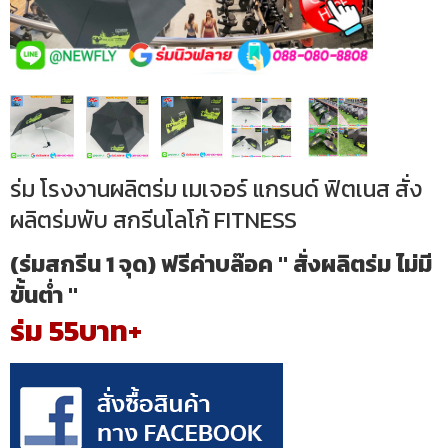
ร่ม โรงงานผลิตร่ม เมเจอร์ แกรนด์ ฟิตเนส สั่ง
ผลิตร่มพับ สกรีนโลโก้ FITNESS
(ร่มสกรีน 1 จุด) ฟรีค่าบล๊อค " สั่งผลิตร่ม ไม่มี
ขั้นต่ำ "
ร่ม 55บาท+