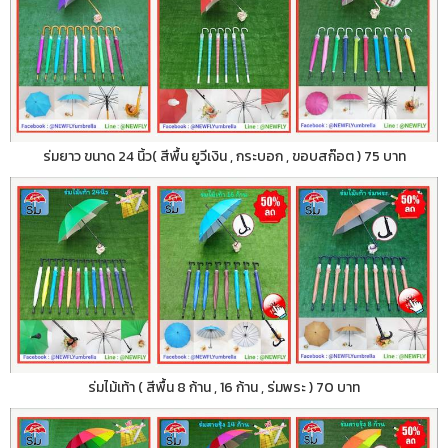
ร่มยาว ขนาด 24 นิ้ว( สีพื้น ยูวีเงิน , กระบอก , ขอบสก๊อต ) 75 บาท
ร่มไม้เท้า ( สีพื้น 8 ก้าน , 16 ก้าน , ร่มพระ ) 70 บาท