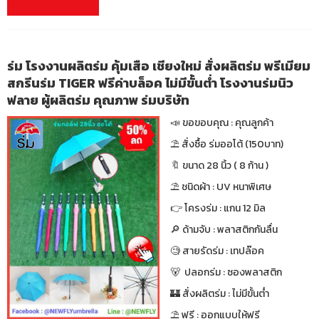
ร่ม โรงงานผลิตร่ม คุ้มเสือ เชียงใหม่ สั่งผลิตร่ม พรีเมียม
สกรีนร่ม TIGER ฟรีค่าบล็อค ไม่มีขั้นต่ำ โรงงานร่มนิว
ฟลาย ผู้ผลิตร่ม คุณภาพ ร่มบริษัท
📣 ขอขอบคุณ : คุณลูกค้า
⛱ สั่งซื้อ ร่มออโต้ (150บาท)
🔖 ขนาด 28 นิ้ว ( 8 ก้าน )
⛱ ชนิดผ้า : UV หนาพิเศษ
👉 โครงร่ม : แกน 12 มิล
🔎 ด้ามจับ : พลาสติกกันลื่น
🧐 สายรัดร่ม : เทปล๊อค
🐻 ปลอกร่ม : ซองพลาสติก
🏰 สั่งผลิตร่ม : ไม่มีขั้นต่ำ
⛱ ฟรี : ออกแบบให้ฟรี