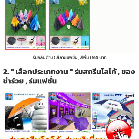
ร่มกลับด้าน ( สีลายแฟชั่น , สีพื้น ) 165 บาท
2. " เลือกประเภทงาน " ร่มสกรีนโลโก้ , ของ
ชำร่วย , ร่มแฟชั่น