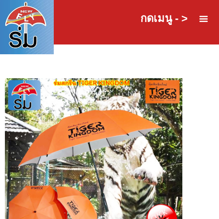
กดเมนู - >