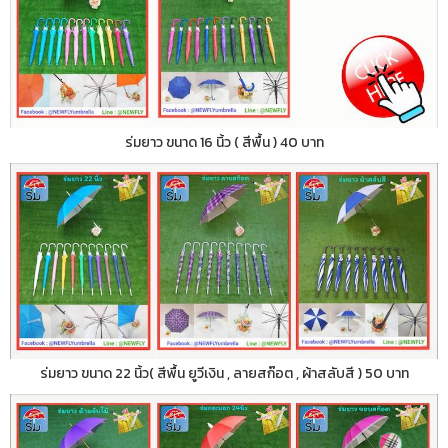
ร่มยาว ขนาด 16 นิ้ว ( สีพื้น ) 40 บาท
ร่มยาว ขนาด 22 นิ้ว( สีพื้น ยูวีเงิน , ลายสก๊อต , ผ้าสลับสี ) 50 บาท