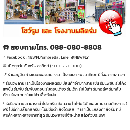
☎️ สอบถามโทร. 088-080-8808
⭐️ Facebook : NEWFLYumbrella , Line : @NEWFLY
📆 เปิดทุกวัน จันทร์ - อาทิตย์ ( 9.00 - 20.00น.)
📍 ร้านอยู่ติด ห้างเดอะมอลล์บางแค ฝั่งถนนกาญจนาภิเษก มีที่จอดรถสดวก
* ร่มนิวฟลาย เราเป็นโรงงานผลิตร่ม มีสินค้าอีกมากมาย เช่น ร่มแฟชั่น ร่มโค้ง
แฟชั่น ร่มพับ ร่มพับ3ตอน ร่มตอนเดียว ร่มเด็ก ร่มไม้เท้า ร่มกอล์ฟ ร่มกลับ
ด้าน ร่มสนาม ร่มแม่ค้า เสื้อกันฝน
* ร่มนิวฟลาย สามารถนำไปสกรีน ข้อความ โลโก้บริษัทของท่าน ตามต้องการ (
ฟรี ไม่มีค่าบล๊อกสกรีน ) ไม่มีขั้นต่ำ สั่งได้เลย * เราเป็นแหล่งค้าส่งร่ม ที่มี
สินค้าหลากหลายมากที่สุด ร่มนิวฟลายมีจำหน่าย แล้วทั่วประเทศ