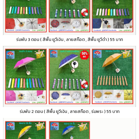
ร่มพับ 3 ตอน ( สีพื้น ยูวีเงิน , ลายสก๊อต , สีพื้น ยูวีดำ ) 55 บาท
ร่มพับ 2 ตอน ( สีพื้น ยูวีเงิน , ลายสก๊อต , ร่มพระ ) 55 บาท