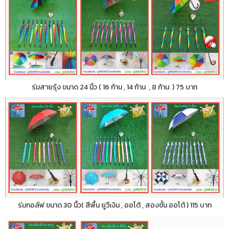
ร่มสายรุ้ง ขนาด 24 นิ้ว ( 16 ก้าน , 14 ก้าน , 8 ก้าน ) 75 บาท
ร่มกอล์ฟ ขนาด 30 นื้ว( สีพื้น ยูวีเงิน , ออโต้ , สองชั้น ออโต้ ) 115 บาท