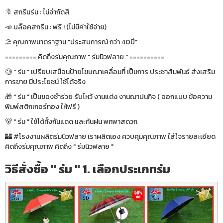
🔖 สกรีนร่ม : ไม่จำกัดสี
📣 บล๊อคสกรีน : ฟรี ! (ไม่มีค่าใช้จ่าย)
⛱ คุณภาพมาตราฐาน "ประสบการณ์ กว่า 40ปี"
========= คิดถึงร่มคุณภาพ " ร่มนิวฟลาย " ==========
🧐 " ร่ม " เปรียบเสมือนป้ายโฆษณาเคลื่อนที่ เป็นการ ประชาสัมพันธ์ ส่งเสริม
การขาย มีประโยชน์ ใช้ได้จริง
🎁 " ร่ม " เป็นของชำร่วย รับไหว้ งานแต่ง งานฌาปนกิจ ( ออกแบบ ข้อความ
พิมพ์สติกเกอร์ทอง ให้ฟรี )
🐻 " ร่ม " ใช้ได้ทั้งกันแดด และกันฝน พกพาสดวก
🏰 #โรงงานผลิตร่มนิวฟลาย เราผลิตเอง ควบคุมคุณภาพ ใส่ใจรายละเอียด
คิดถึงร่มคุณภาพ คิดถึง " ร่มนิวฟลาย "
วิธีสั่งซื้อ " ร่ม " 1. เลือกประเภทร่ม