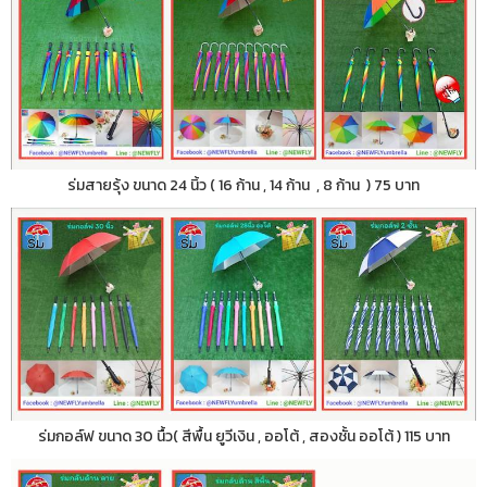
ร่มสายรุ้ง ขนาด 24 นิ้ว ( 16 ก้าน , 14 ก้าน , 8 ก้าน ) 75 บาท
ร่มกอล์ฟ ขนาด 30 นื้ว( สีพื้น ยูวีเงิน , ออโต้ , สองชั้น ออโต้ ) 115 บาท