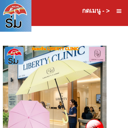
กดเมนู - >