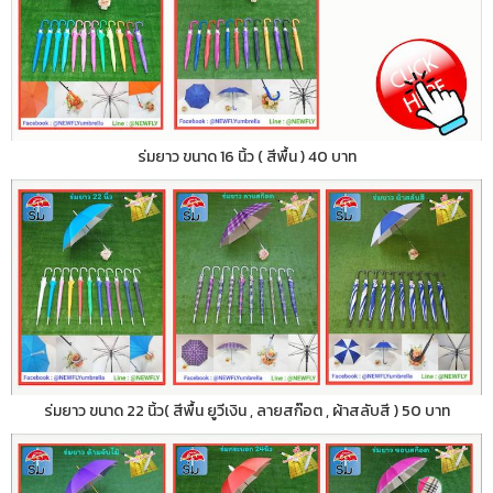
ร่มยาว ขนาด 16 นิ้ว ( สีพื้น ) 40 บาท
ร่มยาว ขนาด 22 นิ้ว( สีพื้น ยูวีเงิน , ลายสก๊อต , ผ้าสลับสี ) 50 บาท