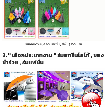
ร่มกลับด้าน ( สีลายแฟชั่น , สีพื้น ) 165 บาท
2. " เลือกประเภทงาน " ร่มสกรีนโลโก้ , ของ
ชำร่วย , ร่มแฟชั่น