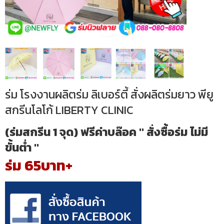
ร่ม โรงงานผลิตร่ม ลิเบอร์ตี้ สั่งผลิตร่มยาว พียู
สกรีนโลโก้ LIBERTY CLINIC
(ร่มสกรีน 1 จุด) ฟรีค่าบล๊อค " สั่งซื้อร่ม ไม่มี
ขั้นต่ำ "
ร่ม 65บาท+