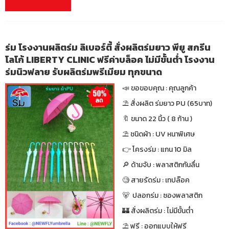
ร่ม โรงงานผลิตร่ม ลิเบอร์ตี้ สั่งผลิตร่มยาว พียู สกรีน
โลโก้ LIBERTY CLINIC ฟรีค่าบล็อค ไม่มีขั้นต่ำ โรงงาน
ร่มนิวฟลาย รับผลิตร่มพรีเมียม ทุกขนาด
📣 ขอขอบคุณ : คุณลูกค้า
⛱ สั่งผลิต ร่มยาว PU (65บาท)
🔖 ขนาด 22 นิ้ว ( 8 ก้าน )
⛱ ชนิดผ้า : UV หนาพิเศษ
👉 โครงร่ม : แกน 10 มิล
🔎 ด้ามจับ : พลาสติกกันลื่น
🧐 สายรัดร่ม : เทปล๊อค
🐻 ปลอกร่ม : ซองพลาสติก
🏰 สั่งผลิตร่ม : ไม่มีขั้นต่ำ
⛱ ฟรี : ออกแบบให้ฟรี