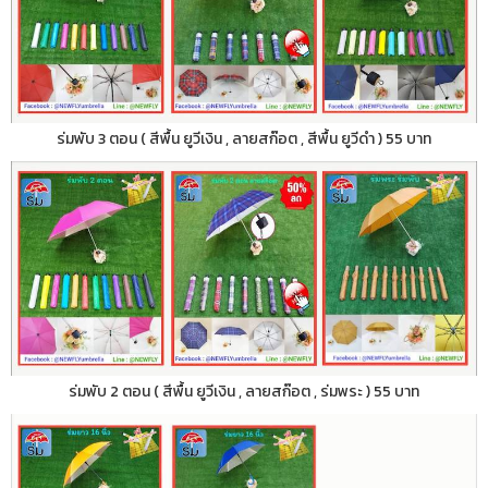
ร่มพับ 3 ตอน ( สีพื้น ยูวีเงิน , ลายสก๊อต , สีพื้น ยูวีดำ ) 55 บาท
ร่มพับ 2 ตอน ( สีพื้น ยูวีเงิน , ลายสก๊อต , ร่มพระ ) 55 บาท