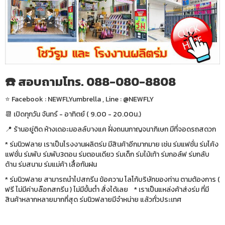
☎️ สอบถามโทร. 088-080-8808
⭐️ Facebook : NEWFLYumbrella , Line : @NEWFLY
📆 เปิดทุกวัน จันทร์ - อาทิตย์ ( 9.00 - 20.00น.)
📍 ร้านอยู่ติด ห้างเดอะมอลล์บางแค ฝั่งถนนกาญจนาภิเษก มีที่จอดรถสดวก
* ร่มนิวฟลาย เราเป็นโรงงานผลิตร่ม มีสินค้าอีกมากมาย เช่น ร่มแฟชั่น ร่มโค้ง
แฟชั่น ร่มพับ ร่มพับ3ตอน ร่มตอนเดียว ร่มเด็ก ร่มไม้เท้า ร่มกอล์ฟ ร่มกลับ
ด้าน ร่มสนาม ร่มแม่ค้า เสื้อกันฝน
* ร่มนิวฟลาย สามารถนำไปสกรีน ข้อความ โลโก้บริษัทของท่าน ตามต้องการ (
ฟรี ไม่มีค่าบล๊อกสกรีน ) ไม่มีขั้นต่ำ สั่งได้เลย * เราเป็นแหล่งค้าส่งร่ม ที่มี
สินค้าหลากหลายมากที่สุด ร่มนิวฟลายมีจำหน่าย แล้วทั่วประเทศ