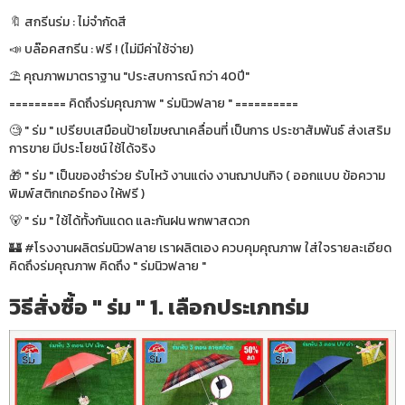
🔖 สกรีนร่ม : ไม่จำกัดสี
📣 บล๊อคสกรีน : ฟรี ! (ไม่มีค่าใช้จ่าย)
⛱ คุณภาพมาตราฐาน "ประสบการณ์ กว่า 40ปี"
========= คิดถึงร่มคุณภาพ " ร่มนิวฟลาย " ==========
🧐 " ร่ม " เปรียบเสมือนป้ายโฆษณาเคลื่อนที่ เป็นการ ประชาสัมพันธ์ ส่งเสริม
การขาย มีประโยชน์ ใช้ได้จริง
🎁 " ร่ม " เป็นของชำร่วย รับไหว้ งานแต่ง งานฌาปนกิจ ( ออกแบบ ข้อความ
พิมพ์สติกเกอร์ทอง ให้ฟรี )
🐻 " ร่ม " ใช้ได้ทั้งกันแดด และกันฝน พกพาสดวก
🏰 #โรงงานผลิตร่มนิวฟลาย เราผลิตเอง ควบคุมคุณภาพ ใส่ใจรายละเอียด
คิดถึงร่มคุณภาพ คิดถึง " ร่มนิวฟลาย "
วิธีสั่งซื้อ " ร่ม " 1. เลือกประเภทร่ม