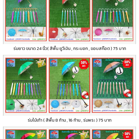
ร่มยาว ขนาด 24 นิ้ว( สีพื้น ยูวีเงิน , กระบอก , ขอบสก๊อต ) 75 บาท
ร่มไม้เท้า ( สีพื้น 8 ก้าน , 16 ก้าน , ร่มพระ ) 75 บาท