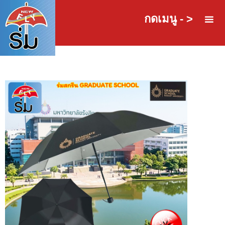
กดเมนู - >