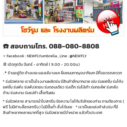
☎️ สอบถามโทร. 088-080-8808
⭐️ Facebook : NEWFLYumbrella , Line : @NEWFLY
📆 เปิดทุกวัน จันทร์ - อาทิตย์ ( 9.00 - 20.00น.)
📍 ร้านอยู่ติด ห้างเดอะมอลล์บางแค ฝั่งถนนกาญจนาภิเษก มีที่จอดรถสดวก
* ร่มนิวฟลาย เราเป็นโรงงานผลิตร่ม มีสินค้าอีกมากมาย เช่น ร่มแฟชั่น ร่มโค้ง
แฟชั่น ร่มพับ ร่มพับ3ตอน ร่มตอนเดียว ร่มเด็ก ร่มไม้เท้า ร่มกอล์ฟ ร่มกลับ
ด้าน ร่มสนาม ร่มแม่ค้า เสื้อกันฝน
* ร่มนิวฟลาย สามารถนำไปสกรีน ข้อความ โลโก้บริษัทของท่าน ตามต้องการ (
ฟรี ไม่มีค่าบล๊อกสกรีน ) ไม่มีขั้นต่ำ สั่งได้เลย * เราเป็นแหล่งค้าส่งร่ม ที่มี
สินค้าหลากหลายมากที่สุด ร่มนิวฟลายมีจำหน่าย แล้วทั่วประเทศ