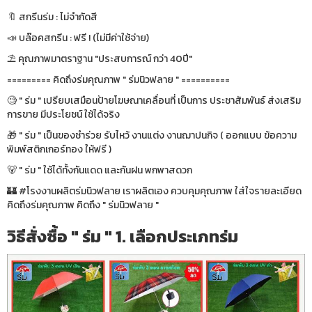
🔖 สกรีนร่ม : ไม่จำกัดสี
📣 บล๊อคสกรีน : ฟรี ! (ไม่มีค่าใช้จ่าย)
⛱ คุณภาพมาตราฐาน "ประสบการณ์ กว่า 40ปี"
========= คิดถึงร่มคุณภาพ " ร่มนิวฟลาย " ==========
🧐 " ร่ม " เปรียบเสมือนป้ายโฆษณาเคลื่อนที่ เป็นการ ประชาสัมพันธ์ ส่งเสริม
การขาย มีประโยชน์ ใช้ได้จริง
🎁 " ร่ม " เป็นของชำร่วย รับไหว้ งานแต่ง งานฌาปนกิจ ( ออกแบบ ข้อความ
พิมพ์สติกเกอร์ทอง ให้ฟรี )
🐻 " ร่ม " ใช้ได้ทั้งกันแดด และกันฝน พกพาสดวก
🏰 #โรงงานผลิตร่มนิวฟลาย เราผลิตเอง ควบคุมคุณภาพ ใส่ใจรายละเอียด
คิดถึงร่มคุณภาพ คิดถึง " ร่มนิวฟลาย "
วิธีสั่งซื้อ " ร่ม " 1. เลือกประเภทร่ม