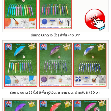
ร่มยาว ขนาด 16 นิ้ว ( สีพื้น ) 40 บาท
ร่มยาว ขนาด 22 นิ้ว( สีพื้น ยูวีเงิน , ลายสก๊อต , ผ้าสลับสี ) 50 บาท