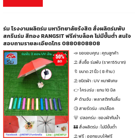
ร่ม โรงงานผลิตร่ม มหาวิทยาลัยรังสิต สั่งผลิตร่มพับ
สกรีนร่ม สีทอง RANGSIT ฟรีค่าบล็อค ไม่มีขั้นต่ำ สนใจ
สอบถามรายละเอียดโทร 0880808808
📣 ขอขอบคุณ : คุณลูกค้า
⛱ สั่งซื้อ ร่มพับ (ราคา55บาท)
🔖 ขนาด 21 นิ้ว ( 8 ก้าน )
⛱ ชนิดผ้า : UV หนาพิเศษ
👉 โครงร่ม : แกน 10 มิล
🔎 ด้ามจับ : พลาสติกกันลื่น
🧐 สายรัดร่ม : เทปล๊อค
🐻 ปลอกร่ม : ซองผ้ากันน้ำ
🏰 สั่งผลิตร่ม : ไม่มีขั้นต่ำ
⛱ ฟรี : ออกแบบให้ฟรี