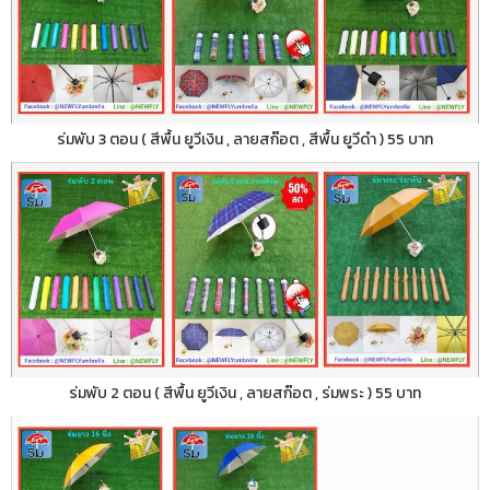
ร่มพับ 3 ตอน ( สีพื้น ยูวีเงิน , ลายสก๊อต , สีพื้น ยูวีดำ ) 55 บาท
ร่มพับ 2 ตอน ( สีพื้น ยูวีเงิน , ลายสก๊อต , ร่มพระ ) 55 บาท