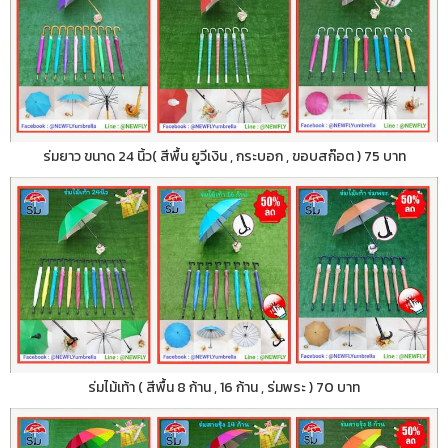
ร่มยาว ขนาด 24 นิ้ว( สีพื้น ยูวีเงิน , กระบอก , ขอบสก๊อต ) 75 บาท
ร่มไม้เท้า ( สีพื้น 8 ก้าน , 16 ก้าน , ร่มพระ ) 70 บาท