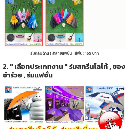
ร่มกลับด้าน ( สีลายแฟชั่น , สีพื้น ) 165 บาท
2. " เลือกประเภทงาน " ร่มสกรีนโลโก้ , ของ
ชำร่วย , ร่มแฟชั่น