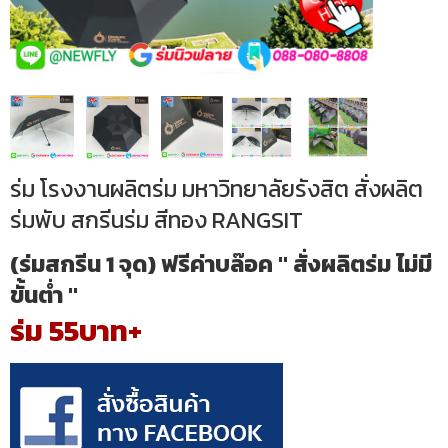
ร่ม โรงงานผลิตร่ม มหาวิทยาลัยรังสิต สั่งผลิต
ร่มพับ สกรีนร่ม สีทอง RANGSIT
(ร่มสกรีน 1 จุด) ฟรีค่าบล๊อค " สั่งผลิตร่ม ไม่มี
ขั้นต่ำ "
ร่ม 55บาท+