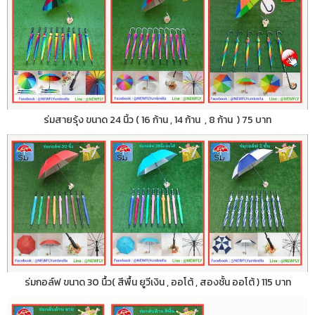
ร่มสายรุ้ง ขนาด 24 นิ้ว ( 16 ก้าน , 14 ก้าน , 8 ก้าน ) 75 บาท
ร่มกอล์ฟ ขนาด 30 นื้ว( สีพื้น ยูวีเงิน , ออโต้ , สองชั้น ออโต้ ) 115 บาท