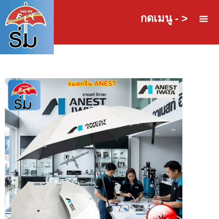
กดเมนู - >