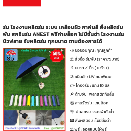
ร่ม โรงงานผลิตร่ม ระบบ เคลือบผิว กาพ่นสี สั่งผลิตร่ม
พับ สกรีนร่ม ANEST ฟรีค่าบล็อค ไม่มีขั้นต่ำ โรงงานร่ม
นิวฟลาย รับผลิตร่ม ทุกขนาด ตามต้องการได้
📣 ขอขอบคุณ : คุณลูกค้า
⛱ สั่งซื้อ ร่มพับ (ราคา75บาท)
🔖 ขนาด 21 นิ้ว ( 8 ก้าน )
⛱ ชนิดผ้า : UV หนาพิเศษ
👉 โครงร่ม : แกน 10 มิล
🔎 ด้ามจับ : พลาสติกกันลื่น
🧐 สายรัดร่ม : เทปล๊อค
🐻 ปลอกร่ม : ซองผ้ากันน้ำ
🏰 สั่งผลิตร่ม : ไม่มีขั้นต่ำ
⛱ ฟรี : ออกแบบให้ฟรี