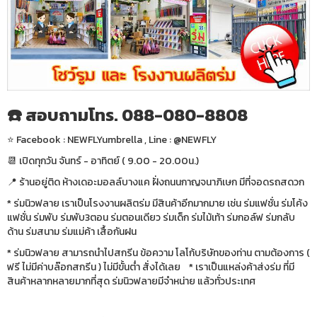
☎️ สอบถามโทร. 088-080-8808
⭐️ Facebook : NEWFLYumbrella , Line : @NEWFLY
📆 เปิดทุกวัน จันทร์ - อาทิตย์ ( 9.00 - 20.00น.)
📍 ร้านอยู่ติด ห้างเดอะมอลล์บางแค ฝั่งถนนกาญจนาภิเษก มีที่จอดรถสดวก
* ร่มนิวฟลาย เราเป็นโรงงานผลิตร่ม มีสินค้าอีกมากมาย เช่น ร่มแฟชั่น ร่มโค้ง
แฟชั่น ร่มพับ ร่มพับ3ตอน ร่มตอนเดียว ร่มเด็ก ร่มไม้เท้า ร่มกอล์ฟ ร่มกลับ
ด้าน ร่มสนาม ร่มแม่ค้า เสื้อกันฝน
* ร่มนิวฟลาย สามารถนำไปสกรีน ข้อความ โลโก้บริษัทของท่าน ตามต้องการ (
ฟรี ไม่มีค่าบล๊อกสกรีน ) ไม่มีขั้นต่ำ สั่งได้เลย * เราเป็นแหล่งค้าส่งร่ม ที่มี
สินค้าหลากหลายมากที่สุด ร่มนิวฟลายมีจำหน่าย แล้วทั่วประเทศ