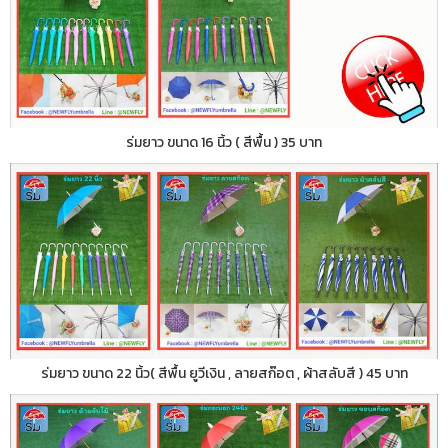
ร่มยาว ขนาด 16 นิ้ว ( สีพื้น ) 35 บาท
ร่มยาว ขนาด 22 นิ้ว( สีพื้น ยูวีเงิน , ลายสก๊อต , ผ้าสลับสี ) 45 บาท