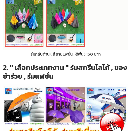
ร่มกลับด้าน ( สีลายแฟชั่น , สีพื้น ) 160 บาท
2. " เลือกประเภทงาน " ร่มสกรีนโลโก้ , ของ
ชำร่วย , ร่มแฟชั่น