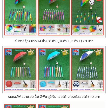
ร่มสายรุ้ง ขนาด 24 นิ้ว ( 16 ก้าน , 14 ก้าน , 8 ก้าน ) 70 บาท
ร่มกอล์ฟ ขนาด 30 นื้ว( สีพื้น ยูวีเงิน , ออโต้ , สองชั้น ออโต้ ) 110 บาท