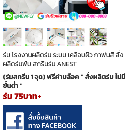
ร่ม โรงงานผลิตร่ม ระบบ เคลือบผิว กาพ่นสี สั่ง
ผลิตร่มพับ สกรีนร่ม ANEST
(ร่มสกรีน 1 จุด) ฟรีค่าบล๊อค " สั่งผลิตร่ม ไม่มี
ขั้นต่ำ "
ร่ม 75บาท+