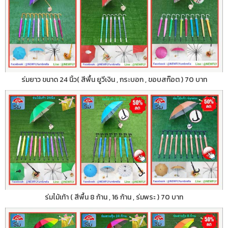
ร่มยาว ขนาด 24 นิ้ว( สีพื้น ยูวีเงิน , กระบอก , ขอบสก๊อต ) 70 บาท
ร่มไม้เท้า ( สีพื้น 8 ก้าน , 16 ก้าน , ร่มพระ ) 70 บาท