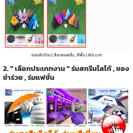
ร่มกลับด้าน ( สีลายแฟชั่น , สีพื้น ) 165 บาท
2. " เลือกประเภทงาน " ร่มสกรีนโลโก้ , ของ
ชำร่วย , ร่มแฟชั่น