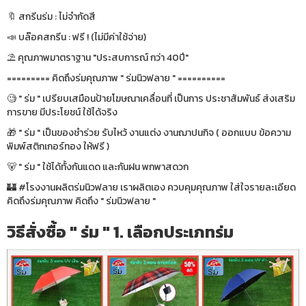
🔖 สกรีนร่ม : ไม่จำกัดสี
📣 บล๊อคสกรีน : ฟรี ! (ไม่มีค่าใช้จ่าย)
⛱ คุณภาพมาตราฐาน "ประสบการณ์ กว่า 40ปี"
========= คิดถึงร่มคุณภาพ " ร่มนิวฟลาย " ==========
🧐 " ร่ม " เปรียบเสมือนป้ายโฆษณาเคลื่อนที่ เป็นการ ประชาสัมพันธ์ ส่งเสริม
การขาย มีประโยชน์ ใช้ได้จริง
🎁 " ร่ม " เป็นของชำร่วย รับไหว้ งานแต่ง งานฌาปนกิจ ( ออกแบบ ข้อความ
พิมพ์สติกเกอร์ทอง ให้ฟรี )
🐻 " ร่ม " ใช้ได้ทั้งกันแดด และกันฝน พกพาสดวก
🏰 #โรงงานผลิตร่มนิวฟลาย เราผลิตเอง ควบคุมคุณภาพ ใส่ใจรายละเอียด
คิดถึงร่มคุณภาพ คิดถึง " ร่มนิวฟลาย "
วิธีสั่งซื้อ " ร่ม " 1. เลือกประเภทร่ม