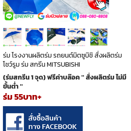
ร่ม โรงงานผลิตร่ม รถยนต์มิตซูบิชิ สั่งผลิตร่ม
โชว์รูม ร่ม สกรีน MITSUBISHI
(ร่มสกรีน 1 จุด) ฟรีค่าบล๊อค " สั่งผลิตร่ม ไม่มี
ขั้นต่ำ "
ร่ม 55บาท+