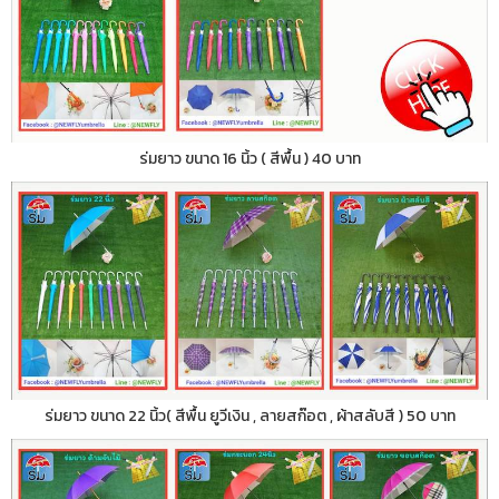
ร่มยาว ขนาด 16 นิ้ว ( สีพื้น ) 40 บาท
ร่มยาว ขนาด 22 นิ้ว( สีพื้น ยูวีเงิน , ลายสก๊อต , ผ้าสลับสี ) 50 บาท