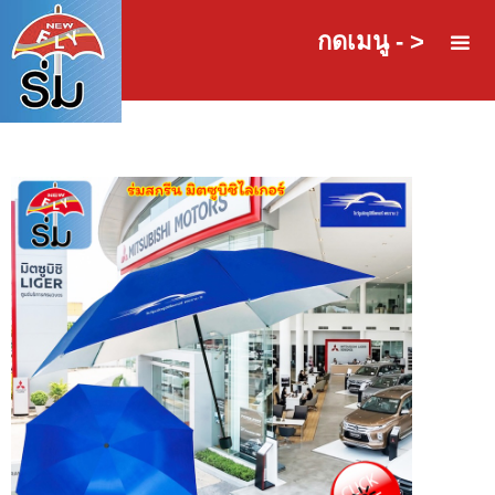
กดเมนู - >