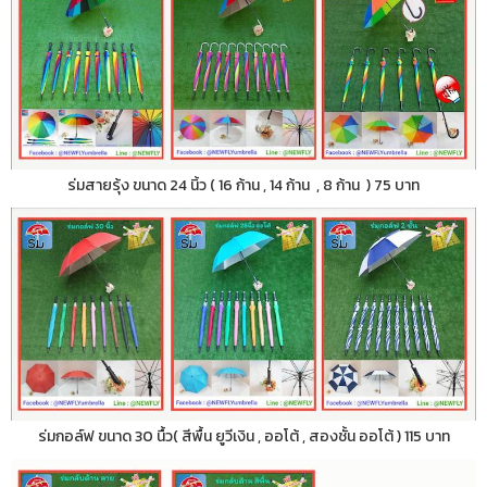
ร่มสายรุ้ง ขนาด 24 นิ้ว ( 16 ก้าน , 14 ก้าน , 8 ก้าน ) 75 บาท
ร่มกอล์ฟ ขนาด 30 นื้ว( สีพื้น ยูวีเงิน , ออโต้ , สองชั้น ออโต้ ) 115 บาท