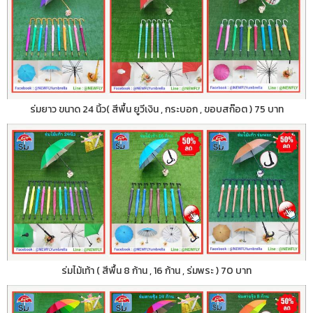
ร่มยาว ขนาด 24 นิ้ว( สีพื้น ยูวีเงิน , กระบอก , ขอบสก๊อต ) 75 บาท
ร่มไม้เท้า ( สีพื้น 8 ก้าน , 16 ก้าน , ร่มพระ ) 70 บาท