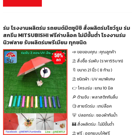
ร่ม โรงงานผลิตร่ม รถยนต์มิตซูบิชิ สั่งผลิตร่มโชว์รูม ร่ม
สกรีน MITSUBISHI ฟรีค่าบล็อค ไม่มีขั้นต่ำ โรงงานร่ม
นิวฟลาย รับผลิตร่มพรีเมียม ทุกชนิด
📣 ขอขอบคุณ : คุณลูกค้า
⛱ สั่งซื้อ ร่มพับ (ราคา55บาท)
🔖 ขนาด 21 นิ้ว ( 8 ก้าน )
⛱ ชนิดผ้า : UV หนาพิเศษ
👉 โครงร่ม : แกน 10 มิล
🔎 ด้ามจับ : พลาสติกกันลื่น
🧐 สายรัดร่ม : เทปล๊อค
🐻 ปลอกร่ม : ซองผ้ากันน้ำ
🏰 สั่งผลิตร่ม : ไม่มีขั้นต่ำ
⛱ ฟรี : ออกแบบให้ฟรี