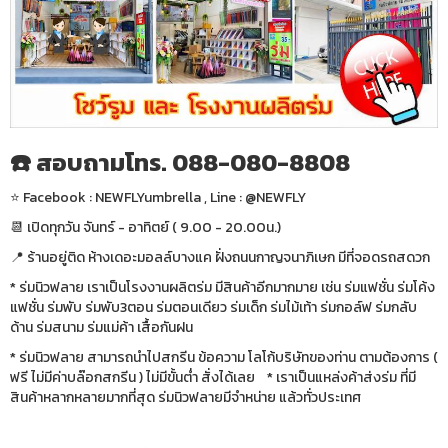
☎️ สอบถามโทร. 088-080-8808
⭐️ Facebook : NEWFLYumbrella , Line : @NEWFLY
📆 เปิดทุกวัน จันทร์ - อาทิตย์ ( 9.00 - 20.00น.)
📍 ร้านอยู่ติด ห้างเดอะมอลล์บางแค ฝั่งถนนกาญจนาภิเษก มีที่จอดรถสดวก
* ร่มนิวฟลาย เราเป็นโรงงานผลิตร่ม มีสินค้าอีกมากมาย เช่น ร่มแฟชั่น ร่มโค้ง
แฟชั่น ร่มพับ ร่มพับ3ตอน ร่มตอนเดียว ร่มเด็ก ร่มไม้เท้า ร่มกอล์ฟ ร่มกลับ
ด้าน ร่มสนาม ร่มแม่ค้า เสื้อกันฝน
* ร่มนิวฟลาย สามารถนำไปสกรีน ข้อความ โลโก้บริษัทของท่าน ตามต้องการ (
ฟรี ไม่มีค่าบล๊อกสกรีน ) ไม่มีขั้นต่ำ สั่งได้เลย * เราเป็นแหล่งค้าส่งร่ม ที่มี
สินค้าหลากหลายมากที่สุด ร่มนิวฟลายมีจำหน่าย แล้วทั่วประเทศ