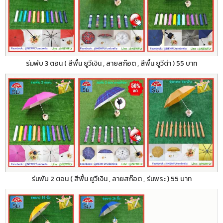
ร่มพับ 3 ตอน ( สีพื้น ยูวีเงิน , ลายสก๊อต , สีพื้น ยูวีดำ ) 55 บาท
ร่มพับ 2 ตอน ( สีพื้น ยูวีเงิน , ลายสก๊อต , ร่มพระ ) 55 บาท