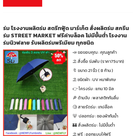
ร่ม โรงงานผลิตร่ม สตรีทฟู้ด มาร์เก็ต สั่งผลิตร่ม สกรีน
ร่ม STREET MARKET ฟรีค่าบล็อค ไม่มีขั้นต่ำ โรงงาน
ร่มนิวฟลาย รับผลิตร่มพรีเมียม ทุกชนิด
📣 ขอขอบคุณ : คุณลูกค้า
⛱ สั่งซื้อ ร่มพับ (ราคา75บาท)
🔖 ขนาด 21 นิ้ว ( 8 ก้าน )
⛱ ชนิดผ้า : UV หนาพิเศษ
👉 โครงร่ม : แกน 10 มิล
🔎 ด้ามจับ : พลาสติกกันลื่น
🧐 สายรัดร่ม : เทปล๊อค
🐻 ปลอกร่ม : ซองผ้ากันน้ำ
🏰 สั่งผลิตร่ม : ไม่มีขั้นต่ำ
⛱ ฟรี : ออกแบบให้ฟรี