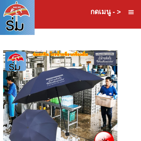
กดเมนู - >