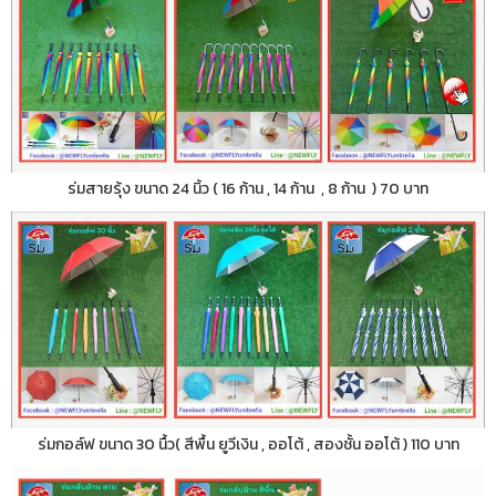
ร่มสายรุ้ง ขนาด 24 นิ้ว ( 16 ก้าน , 14 ก้าน , 8 ก้าน ) 70 บาท
ร่มกอล์ฟ ขนาด 30 นื้ว( สีพื้น ยูวีเงิน , ออโต้ , สองชั้น ออโต้ ) 110 บาท