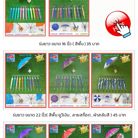
ร่มยาว ขนาด 16 นิ้ว ( สีพื้น ) 35 บาท
ร่มยาว ขนาด 22 นิ้ว( สีพื้น ยูวีเงิน , ลายสก๊อต , ผ้าสลับสี ) 45 บาท