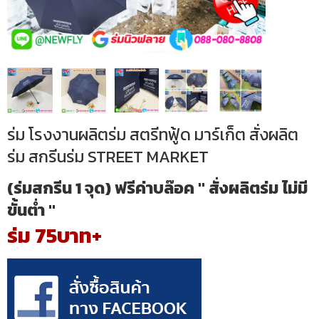
ร่ม โรงงานผลิตร่ม สตรีทฟู้ด มาร์เก็ต สั่งผลิต
ร่ม สกรีนร่ม STREET MARKET
(ร่มสกรีน 1 จุด) ฟรีค่าบล๊อค " สั่งผลิตร่ม ไม่มี
ขั้นต่ำ "
ร่ม 75บาท+