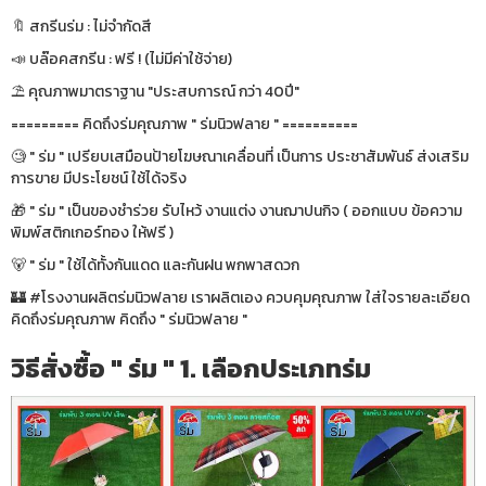
🔖 สกรีนร่ม : ไม่จำกัดสี
📣 บล๊อคสกรีน : ฟรี ! (ไม่มีค่าใช้จ่าย)
⛱ คุณภาพมาตราฐาน "ประสบการณ์ กว่า 40ปี"
========= คิดถึงร่มคุณภาพ " ร่มนิวฟลาย " ==========
🧐 " ร่ม " เปรียบเสมือนป้ายโฆษณาเคลื่อนที่ เป็นการ ประชาสัมพันธ์ ส่งเสริม
การขาย มีประโยชน์ ใช้ได้จริง
🎁 " ร่ม " เป็นของชำร่วย รับไหว้ งานแต่ง งานฌาปนกิจ ( ออกแบบ ข้อความ
พิมพ์สติกเกอร์ทอง ให้ฟรี )
🐻 " ร่ม " ใช้ได้ทั้งกันแดด และกันฝน พกพาสดวก
🏰 #โรงงานผลิตร่มนิวฟลาย เราผลิตเอง ควบคุมคุณภาพ ใส่ใจรายละเอียด
คิดถึงร่มคุณภาพ คิดถึง " ร่มนิวฟลาย "
วิธีสั่งซื้อ " ร่ม " 1. เลือกประเภทร่ม