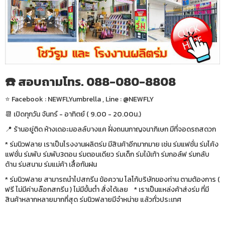
☎️ สอบถามโทร. 088-080-8808
⭐️ Facebook : NEWFLYumbrella , Line : @NEWFLY
📆 เปิดทุกวัน จันทร์ - อาทิตย์ ( 9.00 - 20.00น.)
📍 ร้านอยู่ติด ห้างเดอะมอลล์บางแค ฝั่งถนนกาญจนาภิเษก มีที่จอดรถสดวก
* ร่มนิวฟลาย เราเป็นโรงงานผลิตร่ม มีสินค้าอีกมากมาย เช่น ร่มแฟชั่น ร่มโค้ง
แฟชั่น ร่มพับ ร่มพับ3ตอน ร่มตอนเดียว ร่มเด็ก ร่มไม้เท้า ร่มกอล์ฟ ร่มกลับ
ด้าน ร่มสนาม ร่มแม่ค้า เสื้อกันฝน
* ร่มนิวฟลาย สามารถนำไปสกรีน ข้อความ โลโก้บริษัทของท่าน ตามต้องการ (
ฟรี ไม่มีค่าบล๊อกสกรีน ) ไม่มีขั้นต่ำ สั่งได้เลย * เราเป็นแหล่งค้าส่งร่ม ที่มี
สินค้าหลากหลายมากที่สุด ร่มนิวฟลายมีจำหน่าย แล้วทั่วประเทศ