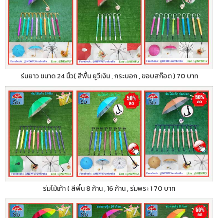
ร่มยาว ขนาด 24 นิ้ว( สีพื้น ยูวีเงิน , กระบอก , ขอบสก๊อต ) 70 บาท
ร่มไม้เท้า ( สีพื้น 8 ก้าน , 16 ก้าน , ร่มพระ ) 70 บาท