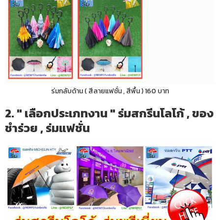
ร่มกลับด้าน ( สีลายแฟชั่น , สีพื้น ) 160 บาท
2. " เลือกประเภทงาน " ร่มสกรีนโลโก้ , ของ
ชำร่วย , ร่มแฟชั่น