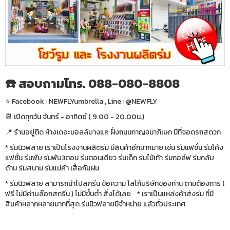
☎️ สอบถามโทร. 088-080-8808
⭐️ Facebook : NEWFLYumbrella , Line : @NEWFLY
📆 เปิดทุกวัน จันทร์ - อาทิตย์ ( 9.00 - 20.00น.)
📍 ร้านอยู่ติด ห้างเดอะมอลล์บางแค ฝั่งถนนกาญจนาภิเษก มีที่จอดรถสดวก
* ร่มนิวฟลาย เราเป็นโรงงานผลิตร่ม มีสินค้าอีกมากมาย เช่น ร่มแฟชั่น ร่มโค้ง
แฟชั่น ร่มพับ ร่มพับ3ตอน ร่มตอนเดียว ร่มเด็ก ร่มไม้เท้า ร่มกอล์ฟ ร่มกลับ
ด้าน ร่มสนาม ร่มแม่ค้า เสื้อกันฝน
* ร่มนิวฟลาย สามารถนำไปสกรีน ข้อความ โลโก้บริษัทของท่าน ตามต้องการ (
ฟรี ไม่มีค่าบล๊อกสกรีน ) ไม่มีขั้นต่ำ สั่งได้เลย * เราเป็นแหล่งค้าส่งร่ม ที่มี
สินค้าหลากหลายมากที่สุด ร่มนิวฟลายมีจำหน่าย แล้วทั่วประเทศ