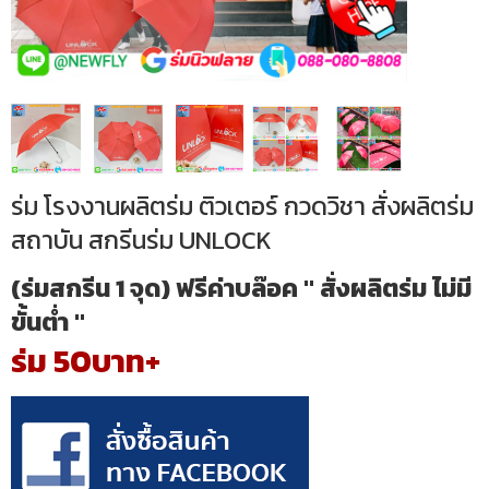
ร่ม โรงงานผลิตร่ม ติวเตอร์ กวดวิชา สั่งผลิตร่ม
สถาบัน สกรีนร่ม UNLOCK
(ร่มสกรีน 1 จุด) ฟรีค่าบล๊อค " สั่งผลิตร่ม ไม่มี
ขั้นต่ำ "
ร่ม 50บาท+