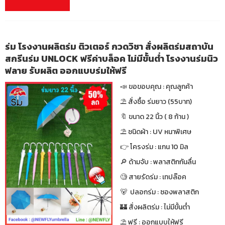
ร่ม โรงงานผลิตร่ม ติวเตอร์ กวดวิชา สั่งผลิตร่มสถาบัน
สกรีนร่ม UNLOCK ฟรีค่าบล็อค ไม่มีขั้นต่ำ โรงงานร่มนิว
ฟลาย รับผลิต ออกแบบร่มให้ฟรี
📣 ขอขอบคุณ : คุณลูกค้า
⛱ สั่งซื้อ ร่มยาว (55บาท)
🔖 ขนาด 22 นิ้ว ( 8 ก้าน )
⛱ ชนิดผ้า : UV หนาพิเศษ
👉 โครงร่ม : แกน 10 มิล
🔎 ด้ามจับ : พลาสติกกันลื่น
🧐 สายรัดร่ม : เทปล๊อค
🐻 ปลอกร่ม : ซองพลาสติก
🏰 สั่งผลิตร่ม : ไม่มีขั้นต่ำ
⛱ ฟรี : ออกแบบให้ฟรี