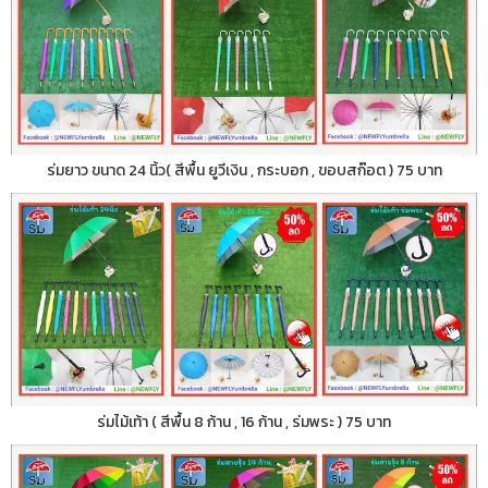
ร่มยาว ขนาด 24 นิ้ว( สีพื้น ยูวีเงิน , กระบอก , ขอบสก๊อต ) 75 บาท
ร่มไม้เท้า ( สีพื้น 8 ก้าน , 16 ก้าน , ร่มพระ ) 75 บาท