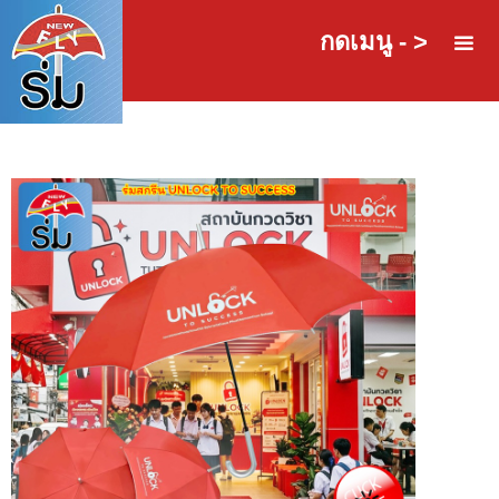
กดเมนู - >