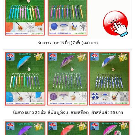
ร่มยาว ขนาด 16 นิ้ว ( สีพื้น ) 40 บาท
ร่มยาว ขนาด 22 นิ้ว( สีพื้น ยูวีเงิน , ลายสก๊อต , ผ้าสลับสี ) 55 บาท