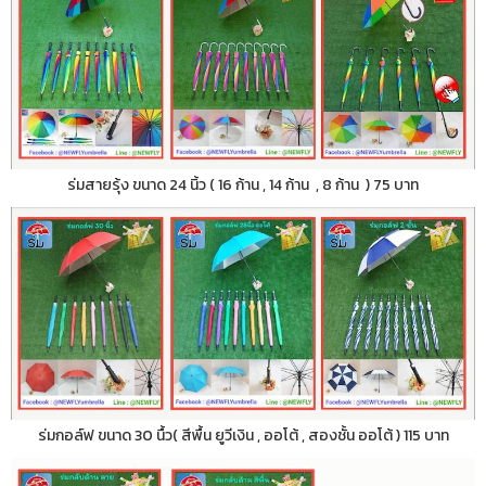
ร่มสายรุ้ง ขนาด 24 นิ้ว ( 16 ก้าน , 14 ก้าน , 8 ก้าน ) 75 บาท
ร่มกอล์ฟ ขนาด 30 นื้ว( สีพื้น ยูวีเงิน , ออโต้ , สองชั้น ออโต้ ) 115 บาท