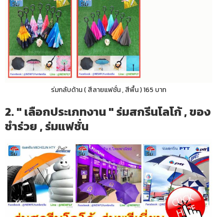
ร่มกลับด้าน ( สีลายแฟชั่น , สีพื้น ) 165 บาท
2. " เลือกประเภทงาน " ร่มสกรีนโลโก้ , ของ
ชำร่วย , ร่มแฟชั่น