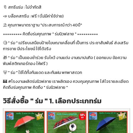
🔖 สกรีนร่ม : ไม่จำกัดสี
📣 บล๊อคสกรีน : ฟรี ! (ไม่มีค่าใช้จ่าย)
⛱ คุณภาพมาตราฐาน "ประสบการณ์ กว่า 40ปี"
========= คิดถึงร่มคุณภาพ " ร่มนิวฟลาย " ==========
🧐 " ร่ม " เปรียบเสมือนป้ายโฆษณาเคลื่อนที่ เป็นการ ประชาสัมพันธ์ ส่งเสริม
การขาย มีประโยชน์ ใช้ได้จริง
🎁 " ร่ม " เป็นของชำร่วย รับไหว้ งานแต่ง งานฌาปนกิจ ( ออกแบบ ข้อความ
พิมพ์สติกเกอร์ทอง ให้ฟรี )
🐻 " ร่ม " ใช้ได้ทั้งกันแดด และกันฝน พกพาสดวก
🏰 #โรงงานผลิตร่มนิวฟลาย เราผลิตเอง ควบคุมคุณภาพ ใส่ใจรายละเอียด
คิดถึงร่มคุณภาพ คิดถึง " ร่มนิวฟลาย "
วิธีสั่งซื้อ " ร่ม " 1. เลือกประเภทร่ม