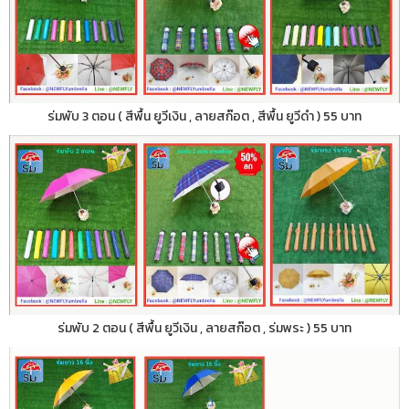
ร่มพับ 3 ตอน ( สีพื้น ยูวีเงิน , ลายสก๊อต , สีพื้น ยูวีดำ ) 55 บาท
ร่มพับ 2 ตอน ( สีพื้น ยูวีเงิน , ลายสก๊อต , ร่มพระ ) 55 บาท