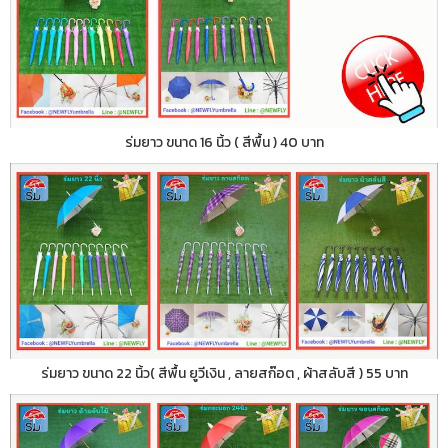
ร่มยาว ขนาด 16 นิ้ว ( สีพื้น ) 40 บาท
ร่มยาว ขนาด 22 นิ้ว( สีพื้น ยูวีเงิน , ลายสก๊อต , ผ้าสลับสี ) 55 บาท