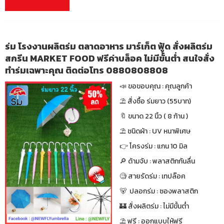
ร่ม โรงงานผลิตร่ม ตลาดอาหาร มาร์เก็ต ฟู้ด สั่งผลิตร่ม
สกรีน MARKET FOOD ฟรีค่าบล็อค ไม่มีขั้นต่ำ สนใจสั่ง
ทำร่มเฉพาะคุณ ติดต่อโทร 0880808808
📣 ขอขอบคุณ : คุณลูกค้า
⛱ สั่งซื้อ ร่มยาว (55บาท)
🔖 ขนาด 22 นิ้ว ( 8 ก้าน )
⛱ ชนิดผ้า : UV หนาพิเศษ
👉 โครงร่ม : แกน 10 มิล
🔎 ด้ามจับ : พลาสติกกันลื่น
🧐 สายรัดร่ม : เทปล๊อค
🐻 ปลอกร่ม : ซองพลาสติก
🏰 สั่งผลิตร่ม : ไม่มีขั้นต่ำ
⛱ ฟรี : ออกแบบให้ฟรี