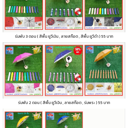
ร่มพับ 3 ตอน ( สีพื้น ยูวีเงิน , ลายสก๊อต , สีพื้น ยูวีดำ ) 55 บาท
ร่มพับ 2 ตอน ( สีพื้น ยูวีเงิน , ลายสก๊อต , ร่มพระ ) 55 บาท