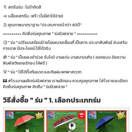
🔖 สกรีนร่ม : ไม่จำกัดสี
📣 บล๊อคสกรีน : ฟรี ! (ไม่มีค่าใช้จ่าย)
⛱ คุณภาพมาตราฐาน "ประสบการณ์ กว่า 40ปี"
========= คิดถึงร่มคุณภาพ " ร่มนิวฟลาย " ==========
🧐 " ร่ม " เปรียบเสมือนป้ายโฆษณาเคลื่อนที่ เป็นการ ประชาสัมพันธ์ ส่งเสริม
การขาย มีประโยชน์ ใช้ได้จริง
🎁 " ร่ม " เป็นของชำร่วย รับไหว้ งานแต่ง งานฌาปนกิจ ( ออกแบบ ข้อความ
พิมพ์สติกเกอร์ทอง ให้ฟรี )
🐻 " ร่ม " ใช้ได้ทั้งกันแดด และกันฝน พกพาสดวก
🏰 #โรงงานผลิตร่มนิวฟลาย เราผลิตเอง ควบคุมคุณภาพ ใส่ใจรายละเอียด
คิดถึงร่มคุณภาพ คิดถึง " ร่มนิวฟลาย "
วิธีสั่งซื้อ " ร่ม " 1. เลือกประเภทร่ม