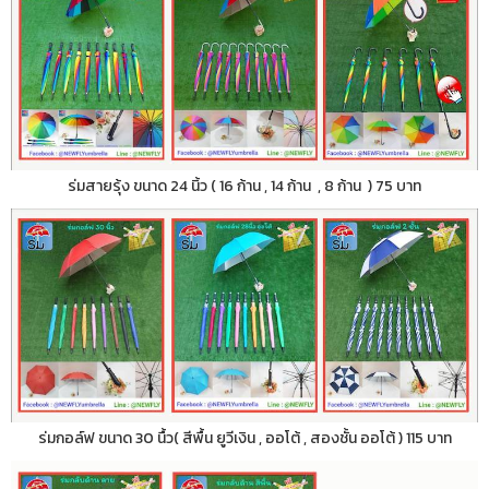
ร่มสายรุ้ง ขนาด 24 นิ้ว ( 16 ก้าน , 14 ก้าน , 8 ก้าน ) 75 บาท
ร่มกอล์ฟ ขนาด 30 นื้ว( สีพื้น ยูวีเงิน , ออโต้ , สองชั้น ออโต้ ) 115 บาท