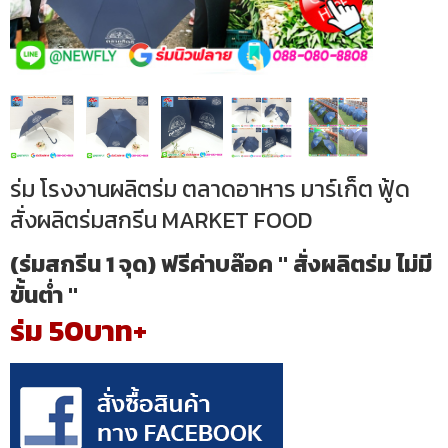
ร่ม โรงงานผลิตร่ม ตลาดอาหาร มาร์เก็ต ฟู้ด
สั่งผลิตร่มสกรีน MARKET FOOD
(ร่มสกรีน 1 จุด) ฟรีค่าบล๊อค " สั่งผลิตร่ม ไม่มี
ขั้นต่ำ "
ร่ม 50บาท+