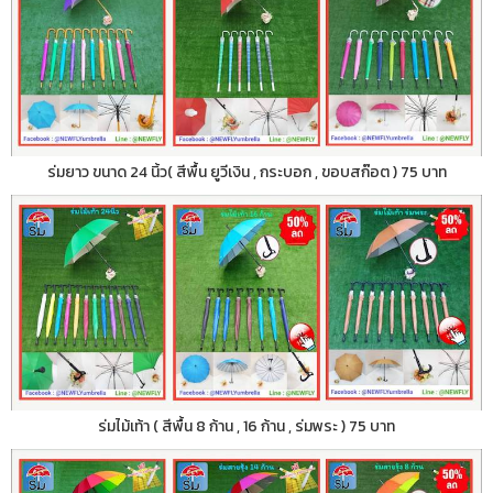
ร่มยาว ขนาด 24 นิ้ว( สีพื้น ยูวีเงิน , กระบอก , ขอบสก๊อต ) 75 บาท
ร่มไม้เท้า ( สีพื้น 8 ก้าน , 16 ก้าน , ร่มพระ ) 75 บาท