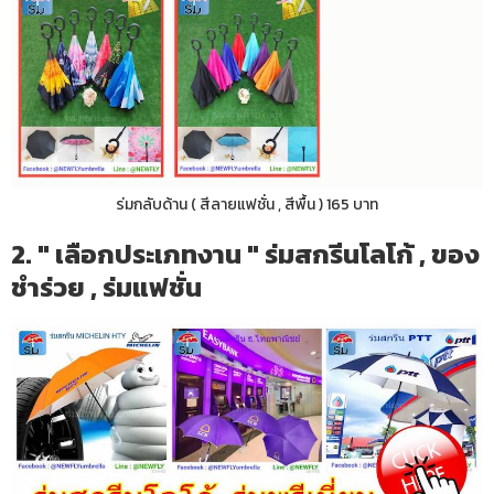
ร่มกลับด้าน ( สีลายแฟชั่น , สีพื้น ) 165 บาท
2. " เลือกประเภทงาน " ร่มสกรีนโลโก้ , ของ
ชำร่วย , ร่มแฟชั่น