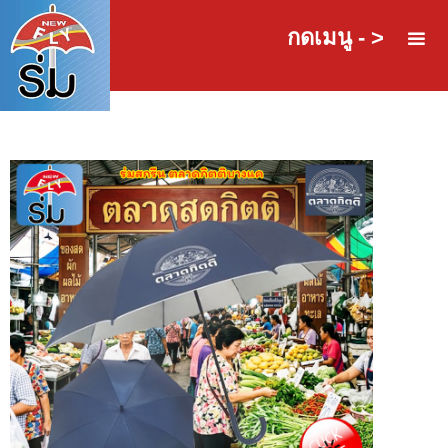
กดเมนู - >