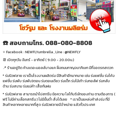
☎️ สอบถามโทร. 088-080-8808
⭐️ Facebook : NEWFLYumbrella , Line : @NEWFLY
📆 เปิดทุกวัน จันทร์ - อาทิตย์ ( 9.00 - 20.00น.)
📍 ร้านอยู่ติด ห้างเดอะมอลล์บางแค ฝั่งถนนกาญจนาภิเษก มีที่จอดรถสดวก
* ร่มนิวฟลาย เราเป็นโรงงานผลิตร่ม มีสินค้าอีกมากมาย เช่น ร่มแฟชั่น ร่มโค้ง
แฟชั่น ร่มพับ ร่มพับ3ตอน ร่มตอนเดียว ร่มเด็ก ร่มไม้เท้า ร่มกอล์ฟ ร่มกลับ
ด้าน ร่มสนาม ร่มแม่ค้า เสื้อกันฝน
* ร่มนิวฟลาย สามารถนำไปสกรีน ข้อความ โลโก้บริษัทของท่าน ตามต้องการ (
ฟรี ไม่มีค่าบล๊อกสกรีน ) ไม่มีขั้นต่ำ สั่งได้เลย * เราเป็นแหล่งค้าส่งร่ม ที่มี
สินค้าหลากหลายมากที่สุด ร่มนิวฟลายมีจำหน่าย แล้วทั่วประเทศ