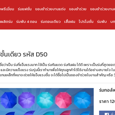
มพรีเมี่ยม
ร่มแฟชั่น
ของชำร่วยงานแต่ง
ของชำร่วย
ของชำร่วยงาน
ผลิตร่ม
ร่มพับ 4 ตอน
ร่มตอนเดียว
เสื้อฝน
โปรโมชั่น
ร่มพับ
บท
ชั้นเดียว รหัส D50
ื่อว่าเป็น ร่มที่แข็งแรงมาก ใช้เป็น ร่มกันแดด ร่มกันฝน ได้ดี เพราะเป็นร่มที่สุดยอ
และมีความแข็งแรง ร่มรุ่นนี้เราทำมาเพื่อให้คุณลูกค้าได้ใช้งานได้อย่างสบายใจ 
ะแกนเหล็กที่หนาจะช่วยให้แข็งแรงขึ้น จะได้ชื้อไปเป็นของชำร่วยในงานสำคัญ หรือ 
ร่มกอล์
ราคา 1